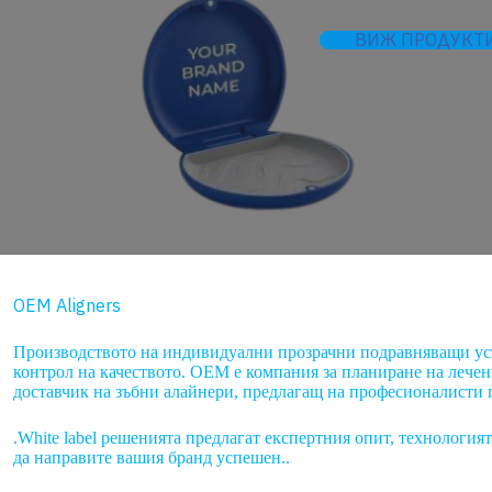
ВИЖ ПРОДУКТ
OEM Aligners
Производството на индивидуални прозрачни подравняващи устр
контрол на качеството. OEM е компания за планиране на лечен
доставчик на зъбни алайнери, предлагащ на професионалисти п
.White label решенията предлагат експертния опит, технология
да направите вашия бранд успешен..