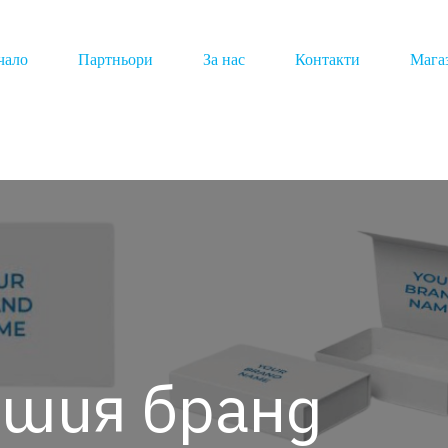
чало
Партньори
За нас
Контакти
Мага
ашия бранд