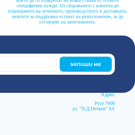
които да ги подкрепят на всяка стъпка от техните
специфични нужди. От свързването с клиента до
планирането на лечението, производството и доставката,
екипите за поддръжка остават на разположение, за да
отговорят на запитванията.
ЗАПИШИ МЕ
Адрес
Русе 7000
ул. "П.Д.Петков" 9А