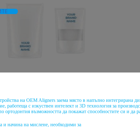
ИТЕ
ойства на OEM Aligners заема място в напълно интегрирана ди
ие, работеща с изкуствен интелект и 3D технология за производ
о ортодонтия възможността да покажат способностите си и да ра
та и начина на мислене, необходими за