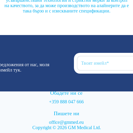
усъвършенствани технологии и стриктни мерки за контрол
на качеството, за да може производството на алайнерите да е
така бързо и с изискваните спецификации.
редложения от нас, моля
имейл тук.
Обадете ни се
+359 888 047 666
Пишете ни
office@gmmed.eu
Copyright © 2026 GM Medical Ltd.