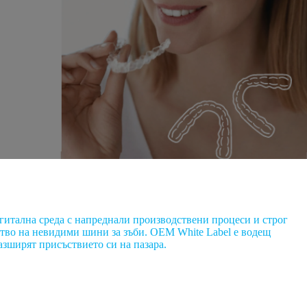
гитална среда с напреднали производствени процеси и строг
ство на невидими шини за зъби. OEM White Label е водещ
зширят присъствието си на пазара.