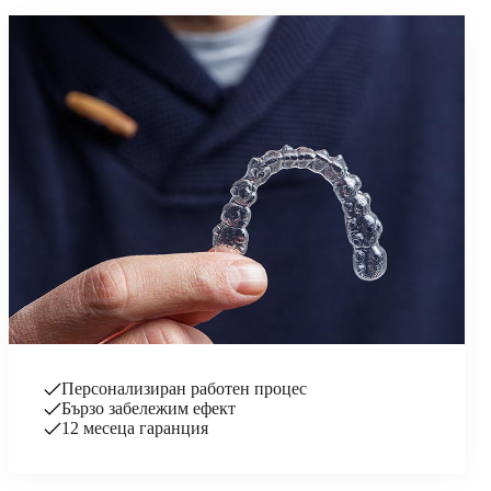
Персонализиран работен процес
Бързо забележим ефект
12 месеца гаранция